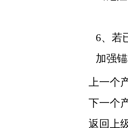
6、若
加强锚
上一个
下一个
返回上