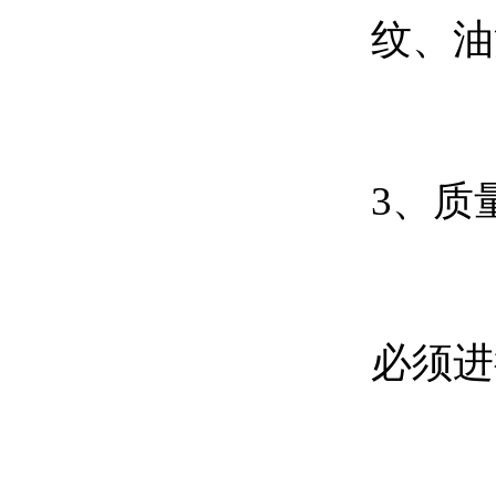
纹、油
3、质
必须进