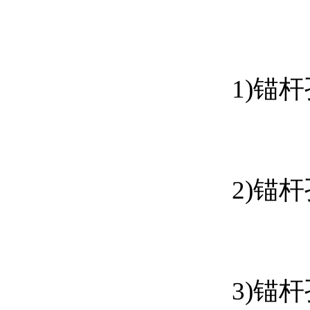
1)锚
2)锚
3)锚