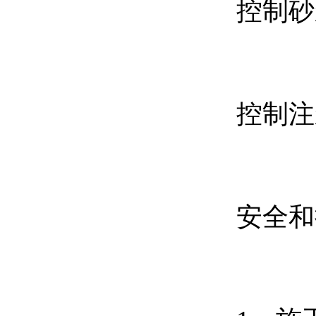
控制砂
控制注
安全和