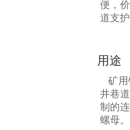
便，价
道支护
用途
矿用
井巷道
制的连
螺母。