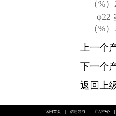
（%）2
φ22
（%）2
上一个
下一个
返回上
|
|
返回首页
信息导航
产品中心