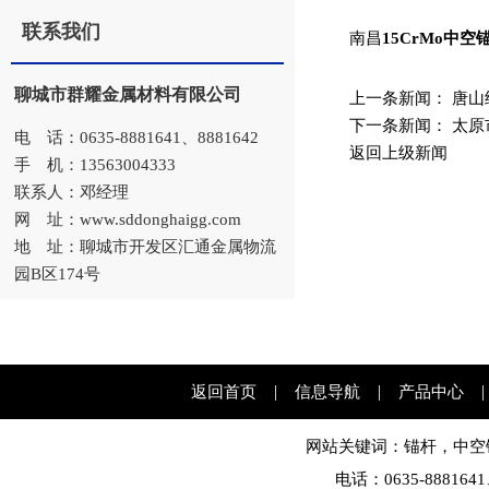
联系我们
南昌
15CrMo中空
聊城市群耀金属材料有限公司
上一条新闻：
唐山
下一条新闻：
太原
电 话：0635-8881641、8881642
返回上级新闻
手 机：13563004333
联系人：邓经理
网 址：www.sddonghaigg.com
地 址：聊城市开发区汇通金属物流
园B区174号
|
|
返回首页
信息导航
产品中心
网站关键词：
锚杆
，
中空
电话：0635-8881641